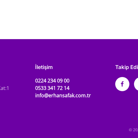
İletişim
Takip Ed
0224 234 09 00
at:1
0533 341 72 14
info@erhansafak.com.tr
©
20