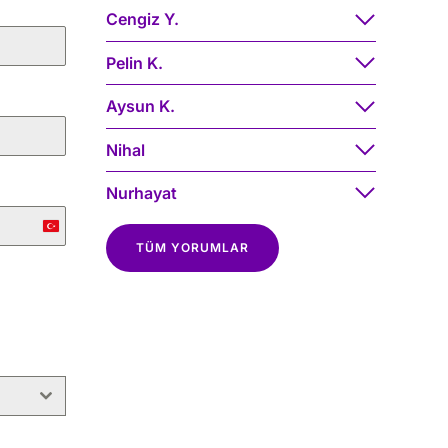
Cengiz Y.
Pelin K.
Aysun K.
Nihal
Nurhayat
Turkey
TÜM YORUMLAR
+90