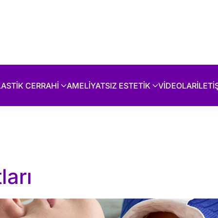
LASTİK CERRAHİ
AMELİYATSIZ ESTETİK
VİDEOLAR
İLETİ
ları