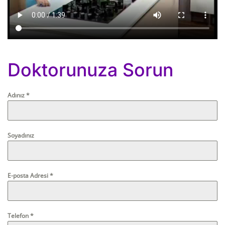
Doktorunuza Sorun
Adınız
*
Soyadınız
E-posta Adresi
*
Telefon
*