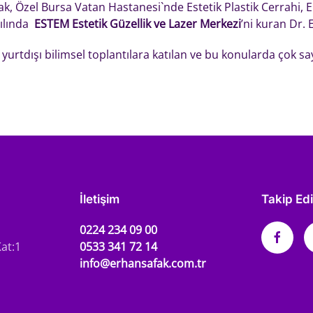
rak, Özel Bursa Vatan Hastanesi`nde Estetik Plastik Cerrahi,
yılında
ESTEM Estetik Güzellik ve Lazer Merkezi
’ni kuran Dr. 
 yurtdışı bilimsel toplantılara katılan ve bu konularda çok sa
İletişim
Takip Ed
0224 234 09 00
at:1
0533 341 72 14
info@erhansafak.com.tr