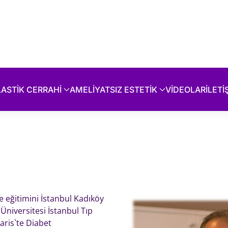
LASTİK CERRAHİ
AMELİYATSIZ ESTETİK
VİDEOLAR
İLETİ
se eğitimini İstanbul Kadıköy
Üniversitesi İstanbul Tıp
aris`te Diabet