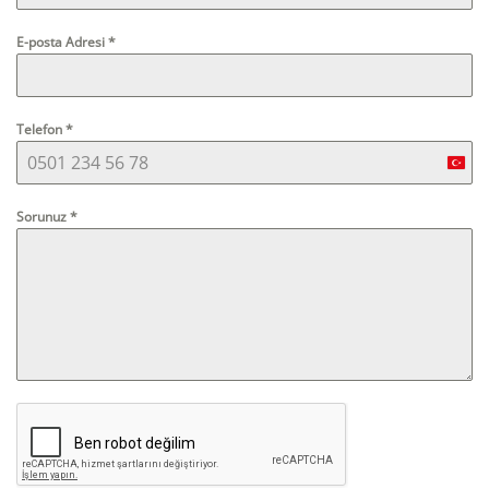
E-posta Adresi
*
Telefon
*
Turk
+90
Sorunuz
*