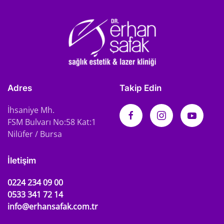
Adres
Takip Edin
İhsaniye Mh.
FSM Bulvarı No:58 Kat:1
Nilüfer / Bursa
İletişim
0224 234 09 00
0533 341 72 14
info@erhansafak.com.tr