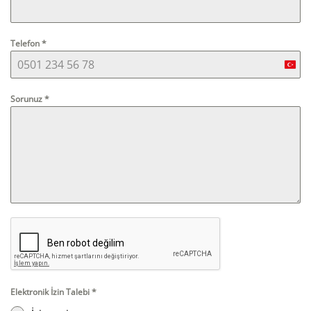
Telefon
*
Turk
+90
Sorunuz
*
Elektronik İzin Talebi
*