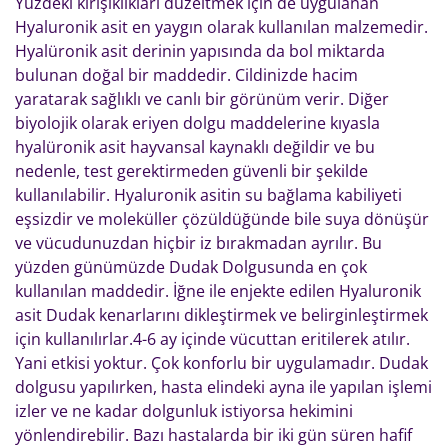
Yüzdeki kırışıklıkları düzeltmek için de uygulanan
Hyaluronik asit en yaygın olarak kullanılan malzemedir.
Hyalüronik asit derinin yapısında da bol miktarda
bulunan doğal bir maddedir. Cildinizde hacim
yaratarak sağlıklı ve canlı bir görünüm verir. Diğer
biyolojik olarak eriyen dolgu maddelerine kıyasla
hyalüronik asit hayvansal kaynaklı değildir ve bu
nedenle, test gerektirmeden güvenli bir şekilde
kullanılabilir. Hyaluronik asitin su bağlama kabiliyeti
eşsizdir ve moleküller çözüldüğünde bile suya dönüşür
ve vücudunuzdan hiçbir iz bırakmadan ayrılır. Bu
yüzden günümüzde Dudak Dolgusunda en çok
kullanılan maddedir. İğne ile enjekte edilen Hyaluronik
asit Dudak kenarlarını dikleştirmek ve belirginleştirmek
için kullanılırlar.4-6 ay içinde vücuttan eritilerek atılır.
Yani etkisi yoktur. Çok konforlu bir uygulamadır. Dudak
dolgusu yapılırken, hasta elindeki ayna ile yapılan işlemi
izler ve ne kadar dolgunluk istiyorsa hekimini
yönlendirebilir. Bazı hastalarda bir iki gün süren hafif