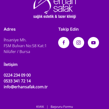
Adres
Takip Edin
İhsaniye Mh.
FSM Bulvarı No:58 Kat:1
Nilüfer / Bursa
İletişim
0224 234 09 00
0533 341 72 14
info@erhansafak.com.tr
KVKK
|
Başvuru Formu