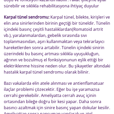
sürebilir ve sıklıkla rehabilitasyona ihtiyaç duyulur
Karpal tünel sendromu:
Karpal tünel, bilekte, kirişleri ve
elin ana sinirlerinden birinin geçtiği bir tüneldir. Tünelin
içindeki basınç çeşitli hastalıklardan(Romatoid artrit
vb.), yaralanmalardan, gebelik sırasında sıvı
toplanmasından, aşırı kullanmaktan veya tekrarlayıcı
hareketlerden sonra artabilir. Tünelin içindeki sinirin
üzerindeki bu basınç artması sıklıkla uyuşukluğun,
ağrının ve bozulmuş el fonksiyonunun eşlik ettiği bir
elektriklenme hissine neden olur. Bu şikayetler altındaki
hastalık karpal tünel sendromu olarak bilinir.
Bazı vakalarda elin atele alınması ve antienflamatuar
ilaçlar problemi çözecektir. Eğer bu işe yaramazsa
cerrahi gerekebilir. Ameliyatta cerrah avuç içinin
ortasından bileğe doğru bir kesi yapar. Daha sonra
basıncı azaltmak için sinire basınç yapan dokular kesilir.
Ameliyattan sonra pansuman yapılarak ve atel