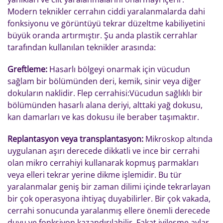
Modern teknikler cerrahın ciddi yaralanmalarda dahi
fonksiyonu ve görüntüyü tekrar düzeltme kabiliyetini
büyük oranda artırmıştır. Şu anda plastik cerrahlar
tarafından kullanılan teknikler arasında:
Greftleme:
Hasarlı bölgeyi onarmak için vücudun
sağlam bir bölümünden deri, kemik, sinir veya diğer
dokuların naklidir. Flep cerrahisi:Vücudun sağlıklı bir
bölümünden hasarlı alana deriyi, alttaki yağ dokusu,
kan damarları ve kas dokusu ile beraber taşımaktır.
Replantasyon veya transplantasyon:
Mikroskop altında
uygulanan aşırı derecede dikkatli ve ince bir cerrahi
olan mikro cerrahiyi kullanarak kopmuş parmakları
veya elleri tekrar yerine dikme işlemidir. Bu tür
yaralanmalar geniş bir zaman dilimi içinde tekrarlayan
bir çok operasyona ihtiyaç duyabilirler. Bir çok vakada,
cerrahi sonucunda yaralanmış ellere önemli derecede
duyu ve fonksiyon kazandırılabilir. Fakat iyileşme aylar