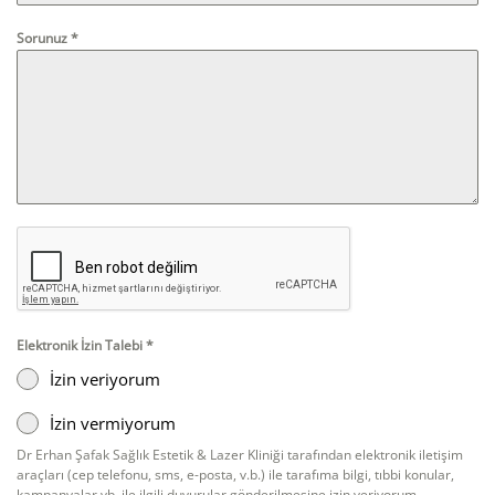
+90
Sorunuz
*
Elektronik İzin Talebi
*
İzin veriyorum
İzin vermiyorum
Dr Erhan Şafak Sağlık Estetik & Lazer Kliniği tarafından elektronik iletişim
araçları (cep telefonu, sms, e-posta, v.b.) ile tarafıma bilgi, tıbbi konular,
kampanyalar vb. ile ilgili duyurular gönderilmesine izin veriyorum.