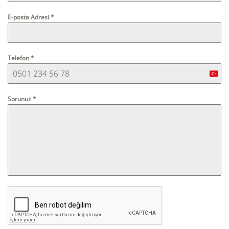
E-posta Adresi
*
Telefon
*
Turk
+90
Sorunuz
*