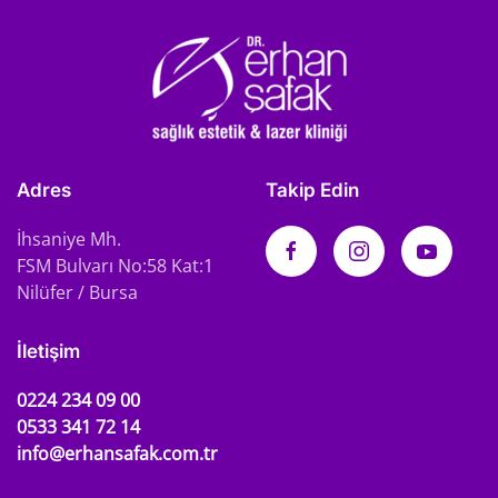
Adres
Takip Edin
İhsaniye Mh.
FSM Bulvarı No:58 Kat:1
Nilüfer / Bursa
İletişim
0224 234 09 00
0533 341 72 14
info@erhansafak.com.tr