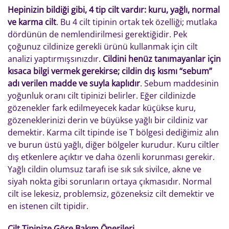
Hepinizin bildiği gibi, 4 tip cilt vardır: kuru, yağlı, normal
ve karma cilt
. Bu 4 cilt tipinin ortak tek özelliği; mutlaka
dördünün de nemlendirilmesi gerektiğidir. Pek
çoğunuz cildinize gerekli ürünü kullanmak için cilt
analizi yaptırmışsınızdır.
Cildini henüz tanımayanlar için
kısaca bilgi vermek gerekirse; cildin dış kısmı “sebum”
adı verilen madde ve suyla kaplıdır
. Sebum maddesinin
yoğunluk oranı cilt tipinizi belirler. Eğer cildinizde
gözenekler fark edilmeyecek kadar küçükse kuru,
gözeneklerinizi derin ve büyükse yağlı bir cildiniz var
demektir. Karma cilt tipinde ise T bölgesi dediğimiz alın
ve burun üstü yağlı, diğer bölgeler kurudur. Kuru ciltler
dış etkenlere açıktır ve daha özenli korunması gerekir.
Yağlı cildin olumsuz tarafı ise sık sık sivilce, akne ve
siyah nokta gibi sorunların ortaya çıkmasıdır. Normal
cilt ise lekesiz, problemsiz, gözeneksiz cilt demektir ve
en istenen cilt tipidir.
Cilt Tipinize Göre Bakım Önerileri