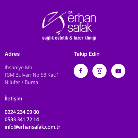
Adres
Takip Edin
İhsaniye Mh.
FSM Bulvarı No:58 Kat:1
Nilüfer / Bursa
İletişim
0224 234 09 00
0533 341 72 14
info@erhansafak.com.tr