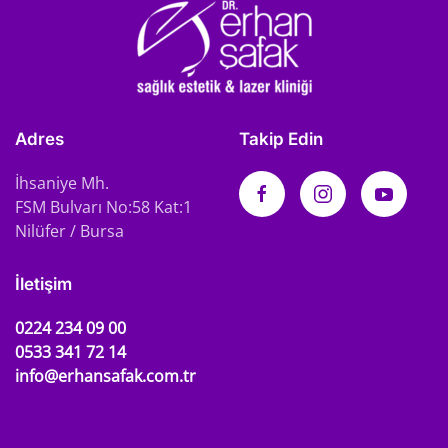
Adres
Takip Edin
İhsaniye Mh.
FSM Bulvarı No:58 Kat:1
Nilüfer / Bursa
İletişim
0224 234 09 00
0533 341 72 14
info@erhansafak.com.tr