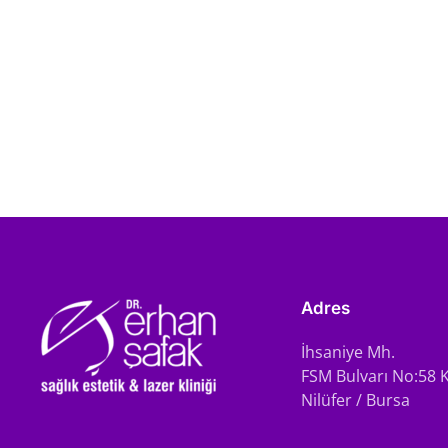
Adres
İhsaniye Mh.
FSM Bulvarı No:58 K
Nilüfer / Bursa