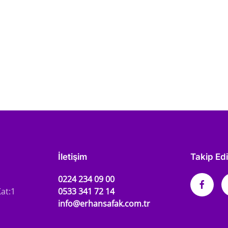
İletişim
Takip Ed
0224 234 09 00
at:1
0533 341 72 14
info@erhansafak.com.tr